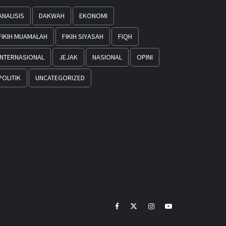
ANALISIS
DAKWAH
EKONOMI
FIKIH MUAMALAH
FIKIH SIYASAH
FIQH
INTERNASIONAL
JEJAK
NASIONAL
OPINI
POLITIK
UNCATEGORIZED
Facebook
Twitter
Instagram
Youtube