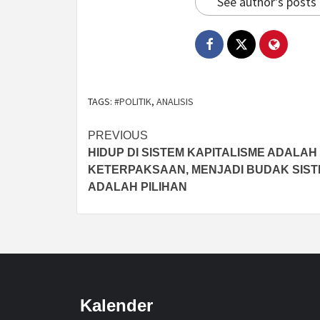
See author's posts
TAGS:
#POLITIK
,
ANALISIS
Post
PREVIOUS
HIDUP DI SISTEM KAPITALISME ADALAH
navigation
KETERPAKSAAN, MENJADI BUDAK SIS
ADALAH PILIHAN
Kalender