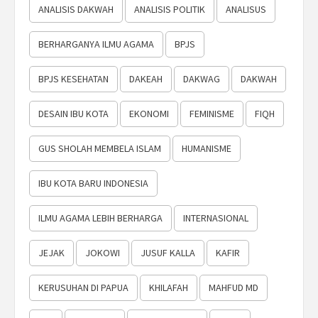
ANALISIS DAKWAH
ANALISIS POLITIK
ANALISUS
BERHARGANYA ILMU AGAMA
BPJS
BPJS KESEHATAN
DAKEAH
DAKWAG
DAKWAH
DESAIN IBU KOTA
EKONOMI
FEMINISME
FIQH
GUS SHOLAH MEMBELA ISLAM
HUMANISME
IBU KOTA BARU INDONESIA
ILMU AGAMA LEBIH BERHARGA
INTERNASIONAL
JEJAK
JOKOWI
JUSUF KALLA
KAFIR
KERUSUHAN DI PAPUA
KHILAFAH
MAHFUD MD