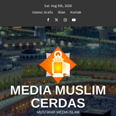
Skip
Sat. Aug 8th, 2026
to
Islamic Grafis
Iklan
Kontak
content
Facebook
Twitter
Instagram
Youtube
MEDIA MUSLIM
CERDAS
MUSTANIR MEDIA ISLAM