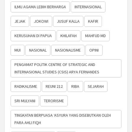
ILMU AGAMA LEBIH BERHARGA
INTERNASIONAL
JEJAK
JOKOWI
JUSUF KALLA
KAFIR
KERUSUHAN DI PAPUA
KHILAFAH
MAHFUD MD
MUI
NASIONAL
NASIONALISME
OPINI
PENGAMAT POLITIK CENTRE OF STRATEGIC AND
INTERNASIONAL STUDIES (CSIS) ARYA FERNANDES
RADIKALISME
REUNI 212
RIBA
SEJARAH
SRI MULYANI
TERORISME
TINGKATAN BERPUASA ‘ASYURA YANG DISEBUTKAN OLEH
PARA AHLI FIQH