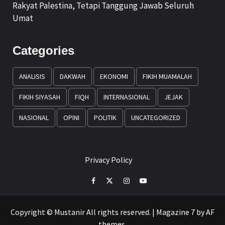
Rakyat Palestina, Tetapi Tanggung Jawab Seluruh
Umat
Categories
ANALISIS
DAKWAH
EKONOMI
FIKIH MUAMALAH
FIKIH SIYASAH
FIQH
INTERNASIONAL
JEJAK
NASIONAL
OPINI
POLITIK
UNCATEGORIZED
Privacy Policy
Facebook
Twitter
Instagram
Youtube
Copyright © Mustanir All rights reserved.
|
Magazine 7
by AF
themes.