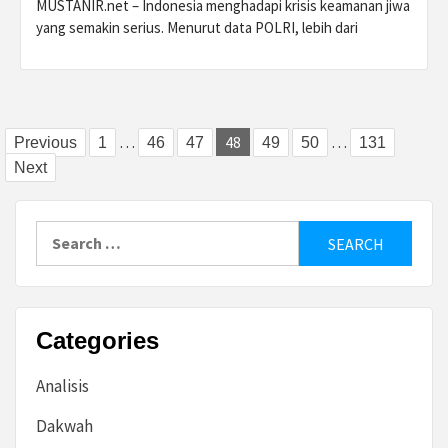
MUSTANIR.net – Indonesia menghadapi krisis keamanan jiwa
yang semakin serius. Menurut data POLRI, lebih dari
Posts
…
48
…
Previous
1
46
47
49
50
131
Next
pagination
Search
for:
Categories
Analisis
Dakwah