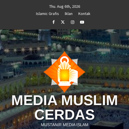
Skip
Thu. Aug 6th, 2026
to
Islamic Grafis
Iklan
Kontak
content
Facebook
Twitter
Instagram
Youtube
MEDIA MUSLIM
CERDAS
MUSTANIR MEDIA ISLAM