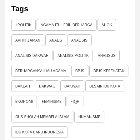
Tags
#POLITIK
AGAMA ITU LEBIH BERHARGA
AHOK
AKHIR ZAMAN
ANALIS
ANALISIS
ANALISIS DAKWAH
ANALISIS POLITIK
ANALISUS
BERHARGANYA ILMU AGAMA
BPJS
BPJS KESEHATAN
DAKEAH
DAKWAG
DAKWAH
DESAIN IBU KOTA
EKONOMI
FEMINISME
FIQH
GUS SHOLAH MEMBELA ISLAM
HUMANISME
IBU KOTA BARU INDONESIA